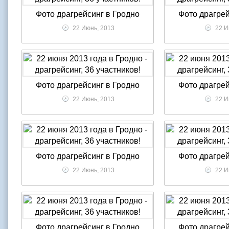
Фото драгрейсинг в Гродно
Фото драгрей
22 Июнь, 2013
22 И
Фото драгрейсинг в Гродно
Фото драгрей
22 Июнь, 2013
22 И
Фото драгрейсинг в Гродно
Фото драгрей
22 Июнь, 2013
22 И
Фото драгрейсинг в Гродно
Фото драгрей