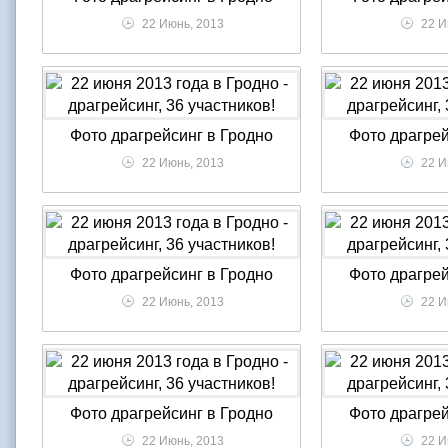
22 Июнь, 2013
22 И
Фото драгрейсинг в Гродно
Фото драгрей
22 Июнь, 2013
22 И
Фото драгрейсинг в Гродно
Фото драгрей
22 Июнь, 2013
22 И
Фото драгрейсинг в Гродно
Фото драгрей
22 Июнь, 2013
22 И